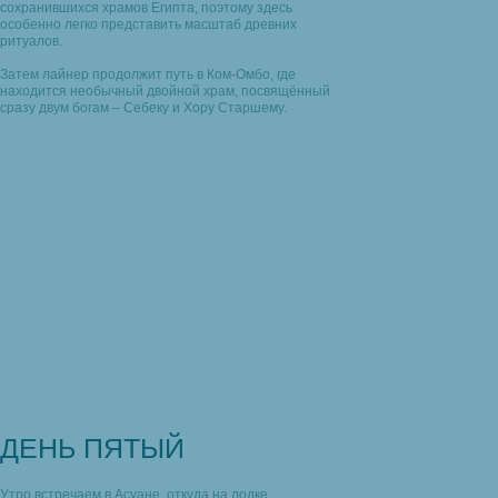
сохранившихся храмов Египта, поэтому здесь
особенно легко представить масштаб древних
ритуалов.
Затем лайнер продолжит путь в Ком-Омбо, где
находится необычный двойной храм, посвящённый
сразу двум богам – Себеку и Хору Старшему.
ДЕНЬ ПЯТЫЙ
Утро встречаем в Асуане, откуда на лодке