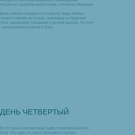
находятся гробницы фараонов, храм царицы
Хатшепсут, вырубленный в скале, и Колоссы Мемнона.
Днём лайнер отправится в сторону Эдфу. Можно
провести время на палубе, наблюдая за берегами
Нила, деревнями, пальмами и речной жизнью. По пути
– прохождение шлюзов в Эсне.
ДЕНЬ ЧЕТВЕРТЫЙ
В этот день посетим храм Эдфу, посвящённый богу
Хору. Это один из самых больших и хорошо